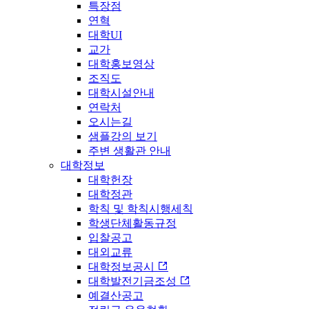
특장점
연혁
대학UI
교가
대학홍보영상
조직도
대학시설안내
연락처
오시는길
샘플강의 보기
주변 생활관 안내
대학정보
대학헌장
대학정관
학칙 및 학칙시행세칙
학생단체활동규정
입찰공고
대외교류
대학정보공시
대학발전기금조성
예결산공고