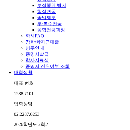
부정행위 방지
학적변동
졸업제도
부·복수전공
융합전공과정
학사FAQ
장학/학자금대출
병무안내
증명서발급
학사자료실
증명서 진위여부 조회
대학생활
대표 번호
1588.7101
입학상담
02.2287.0253
2026학년도 2학기