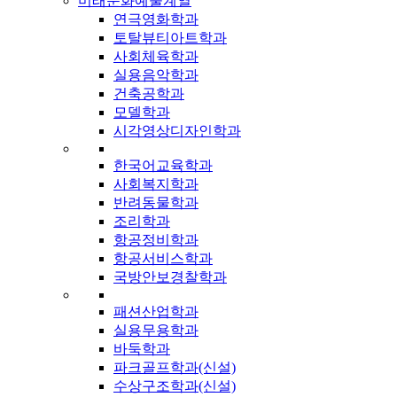
미래문화예술계열
연극영화학과
토탈뷰티아트학과
사회체육학과
실용음악학과
건축공학과
모델학과
시각영상디자인학과
한국어교육학과
사회복지학과
반려동물학과
조리학과
항공정비학과
항공서비스학과
국방안보경찰학과
패션산업학과
실용무용학과
바둑학과
파크골프학과(신설)
수상구조학과(신설)