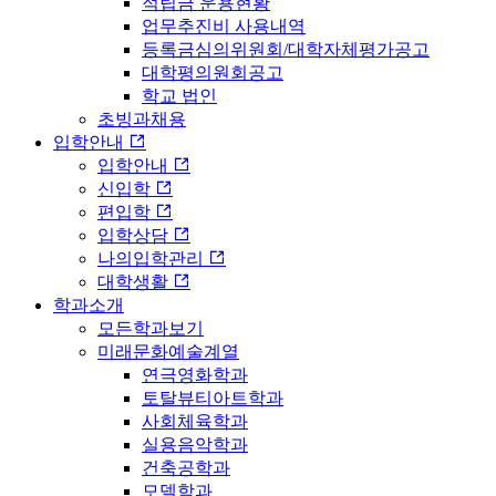
적립금 운용현황
업무추진비 사용내역
등록금심의위원회/대학자체평가공고
대학평의원회공고
학교 법인
초빙과채용
입학안내
입학안내
신입학
편입학
입학상담
나의입학관리
대학생활
학과소개
모든학과보기
미래문화예술계열
연극영화학과
토탈뷰티아트학과
사회체육학과
실용음악학과
건축공학과
모델학과