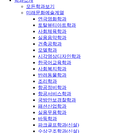
학과소개
모든학과보기
미래문화예술계열
연극영화학과
토탈뷰티아트학과
사회체육학과
실용음악학과
건축공학과
모델학과
시각영상디자인학과
한국어교육학과
사회복지학과
반려동물학과
조리학과
항공정비학과
항공서비스학과
국방안보경찰학과
패션산업학과
실용무용학과
바둑학과
파크골프학과(신설)
수상구조학과(신설)