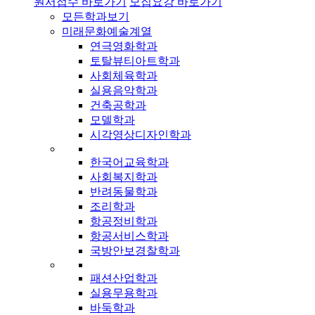
원서접수 바로가기
모집요강 바로가기
모든학과보기
미래문화예술계열
연극영화학과
토탈뷰티아트학과
사회체육학과
실용음악학과
건축공학과
모델학과
시각영상디자인학과
한국어교육학과
사회복지학과
반려동물학과
조리학과
항공정비학과
항공서비스학과
국방안보경찰학과
패션산업학과
실용무용학과
바둑학과