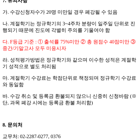
7.
유의사항
가
.
수강신청자수가
20
명 미만일 경우 폐강될 수 있음
나
.
계절학기는 정규학기의
3~4
주차 분량이 일주일 단위로 진
행되기 때문에 진도에 각별히 주의를 기울여야 함
다
. F
등급 기준
:
①
출석률
75%
미만
②
총 원점수
40
점미만
③
중간
/
기말고사 모두 미응시자
라
.
성적평가방법은 정규학기와 같으며 이수한 성적은 계절학
기 성적으로 별도 처리됨
마
.
계절학기 수강료는 학점단위로 책정되며 정규학기 수강료
와 동일함
바
.
수강 취소 및 등록금 환불되지 않으니 신중히 신청바람
(
※
단
,
과목 폐강 시에는 등록금 환불 처리함
)
8.
문의처
교무처
: 02-2287-0277, 0376