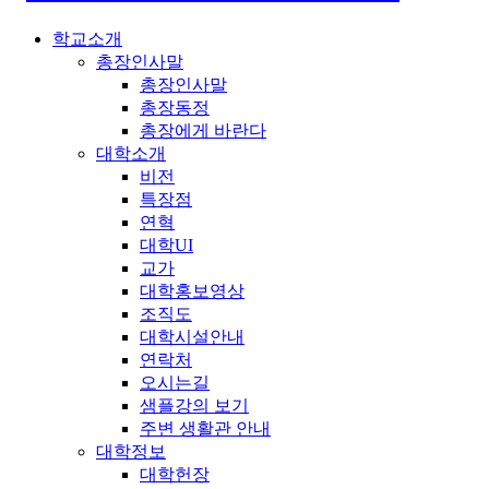
학교소개
총장인사말
총장인사말
총장동정
총장에게 바란다
대학소개
비전
특장점
연혁
대학UI
교가
대학홍보영상
조직도
대학시설안내
연락처
오시는길
샘플강의 보기
주변 생활관 안내
대학정보
대학헌장