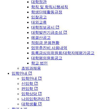
대학정관
학칙 및 학칙시행세칙
학생단체활동규정
입찰공고
대외교류
대학정보공시
대학발전기금조성
예결산공고
적립금 운용현황
업무추진비 사용내역
등록금심의위원회/대학자체평가공고
대학평의원회공고
학교 법인
초빙과채용
입학안내
입학안내
신입학
편입학
입학상담
나의입학관리
대학생활