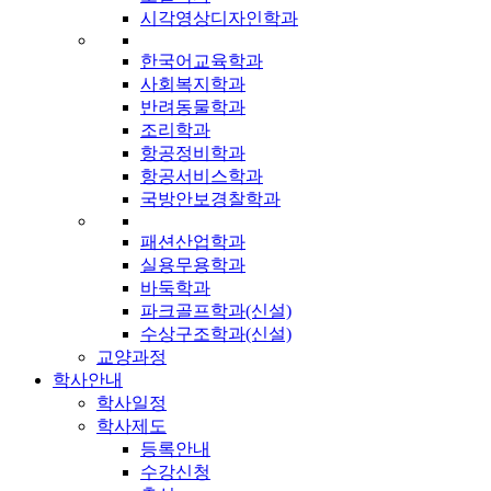
시각영상디자인학과
한국어교육학과
사회복지학과
반려동물학과
조리학과
항공정비학과
항공서비스학과
국방안보경찰학과
패션산업학과
실용무용학과
바둑학과
파크골프학과(신설)
수상구조학과(신설)
교양과정
학사안내
학사일정
학사제도
등록안내
수강신청