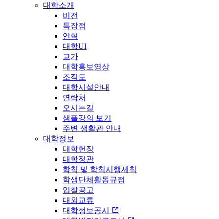
대학소개
비전
특장점
연혁
대학UI
교가
대학홍보영상
조직도
대학시설안내
연락처
오시는길
샘플강의 보기
주변 생활관 안내
대학정보
대학헌장
대학정관
학칙 및 학칙시행세칙
학생단체활동규정
입찰공고
대외교류
대학정보공시