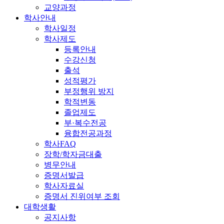
교양과정
학사안내
학사일정
학사제도
등록안내
수강신청
출석
성적평가
부정행위 방지
학적변동
졸업제도
부·복수전공
융합전공과정
학사FAQ
장학/학자금대출
병무안내
증명서발급
학사자료실
증명서 진위여부 조회
대학생활
공지사항