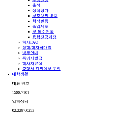
출석
성적평가
부정행위 방지
학적변동
졸업제도
부·복수전공
융합전공과정
학사FAQ
장학/학자금대출
병무안내
증명서발급
학사자료실
증명서 진위여부 조회
대학생활
대표 번호
1588.7101
입학상담
02.2287.0253