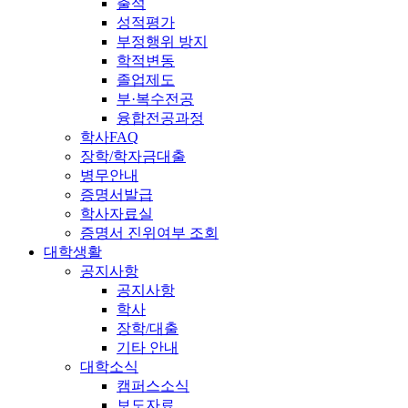
출석
성적평가
부정행위 방지
학적변동
졸업제도
부·복수전공
융합전공과정
학사FAQ
장학/학자금대출
병무안내
증명서발급
학사자료실
증명서 진위여부 조회
대학생활
공지사항
공지사항
학사
장학/대출
기타 안내
대학소식
캠퍼스소식
보도자료