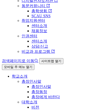
디지털전자도서관
동문커뮤니티
총학생회
SCAU SNS
취업지원센터
센터소개
채용정보
인권센터
센터소개
상담/신고
비교과 프로그램
검색페이지로 이동
사이트맵 열기
모바일 주 메뉴 열기
학교소개
총장인사말
총장인사말
총장동정
총장에게 바란다
대학소개
비전