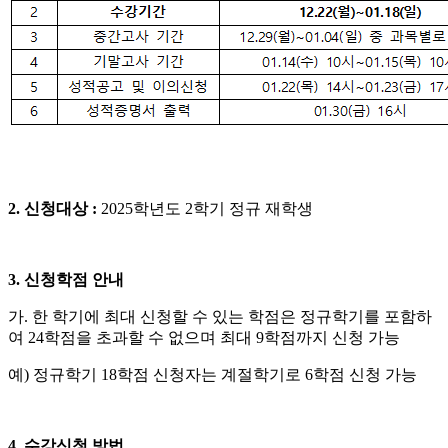
2.
신청대상
:
2025
학년도
2
학기 정규 재학생
3.
신청학점 안내
가
.
한 학기에 최대 신청할 수 있는 학점은 정규학기를 포함하
여
24
학점을 초과할 수 없으며 최대
9
학점까지 신청 가능
예
)
정규학기
18
학점 신청자는 계절학기로
6
학점 신청 가능
4.
수강신청 방법