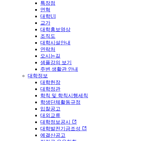
특장점
연혁
대학UI
교가
대학홍보영상
조직도
대학시설안내
연락처
오시는길
샘플강의 보기
주변 생활관 안내
대학정보
대학헌장
대학정관
학칙 및 학칙시행세칙
학생단체활동규정
입찰공고
대외교류
대학정보공시
대학발전기금조성
예결산공고