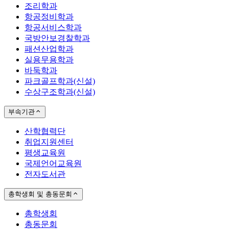
조리학과
항공정비학과
항공서비스학과
국방안보경찰학과
패션산업학과
실용무용학과
바둑학과
파크골프학과(신설)
수상구조학과(신설)
부속기관
산학협력단
취업지원센터
평생교육원
국제언어교육원
전자도서관
총학생회 및 총동문회
총학생회
총동문회