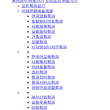
원서접수 바로가기
모집요강 바로가기
모든학과보기
미래문화예술계열
연극영화학과
토탈뷰티아트학과
사회체육학과
실용음악학과
건축공학과
모델학과
시각영상디자인학과
한국어교육학과
사회복지학과
반려동물학과
조리학과
항공정비학과
항공서비스학과
국방안보경찰학과
패션산업학과
실용무용학과
바둑학과