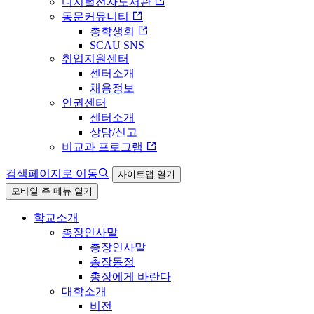
디지털전자도서관
동문커뮤니티
총학생회
SCAU SNS
취업지원센터
센터소개
채용정보
인권센터
센터소개
상담/신고
비교과 프로그램
검색페이지로 이동
사이트맵 열기
모바일 주 메뉴 열기
학교소개
총장인사말
총장인사말
총장동정
총장에게 바란다
대학소개
비전