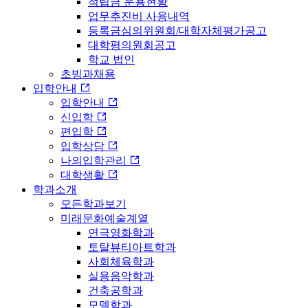
적립금 운용현황
업무추진비 사용내역
등록금심의위원회/대학자체평가공고
대학평의원회공고
학교 법인
초빙과채용
입학안내
입학안내
신입학
편입학
입학상담
나의입학관리
대학생활
학과소개
모든학과보기
미래문화예술계열
연극영화학과
토탈뷰티아트학과
사회체육학과
실용음악학과
건축공학과
모델학과