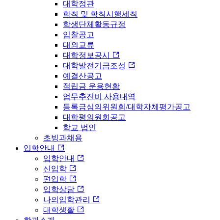
대학정관
학칙 및 학칙시행세칙
학생단체활동규정
입찰공고
대외교류
대학정보공시
대학발전기금조성
예결산공고
적립금 운용현황
업무추진비 사용내역
등록금심의위원회/대학자체평가공고
대학평의원회공고
학교 법인
초빙과채용
입학안내
입학안내
신입학
편입학
입학상담
나의입학관리
대학생활