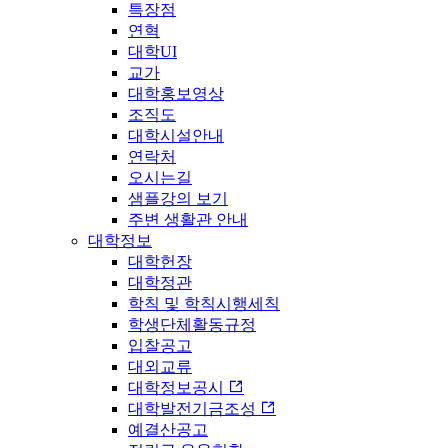
특장점
연혁
대학UI
교가
대학홍보영상
조직도
대학시설안내
연락처
오시는길
샘플강의 보기
주변 생활관 안내
대학정보
대학헌장
대학정관
학칙 및 학칙시행세칙
학생단체활동규정
입찰공고
대외교류
대학정보공시
대학발전기금조성
예결산공고