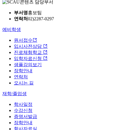
콘텐츠 담당부서
부서명
홍보팀
연락처
02)2287-0297
예비학생
원서접수
입시사전상담
진로체험학교
입학자료신청
샘플강의보기
장학안내
연락처
오시는 길
재학/졸업생
학사일정
수강신청
증명서발급
장학안내
학사자료실