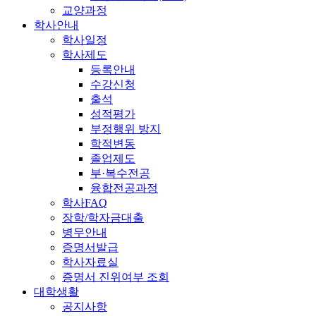
교양과정
학사안내
학사일정
학사제도
등록안내
수강신청
출석
성적평가
부정행위 방지
학적변동
졸업제도
부·복수전공
융합전공과정
학사FAQ
장학/학자금대출
병무안내
증명서발급
학사자료실
증명서 진위여부 조회
대학생활
공지사항