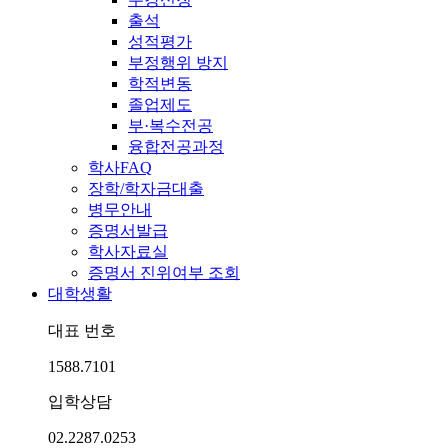
출석
성적평가
부정행위 방지
학적변동
졸업제도
부·복수전공
융합전공과정
학사FAQ
장학/학자금대출
병무안내
증명서발급
학사자료실
증명서 진위여부 조회
대학생활
대표 번호
1588.7101
입학상담
02.2287.0253