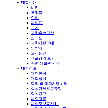
대학소개
비전
특장점
연혁
대학UI
교가
대학홍보영상
조직도
대학시설안내
연락처
오시는길
샘플강의 보기
주변 생활관 안내
대학정보
대학헌장
대학정관
학칙 및 학칙시행세칙
학생단체활동규정
입찰공고
대외교류
대학정보공시