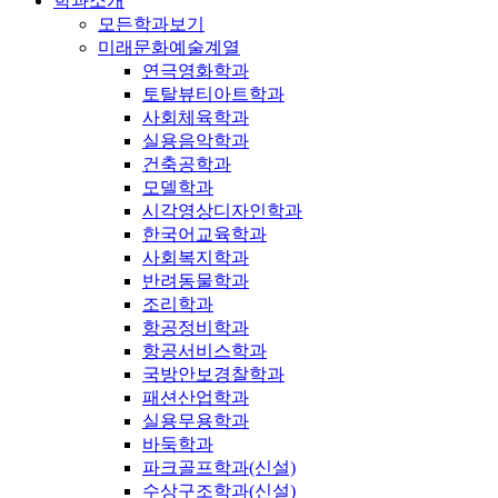
학과소개
모든학과보기
미래문화예술계열
연극영화학과
토탈뷰티아트학과
사회체육학과
실용음악학과
건축공학과
모델학과
시각영상디자인학과
한국어교육학과
사회복지학과
반려동물학과
조리학과
항공정비학과
항공서비스학과
국방안보경찰학과
패션산업학과
실용무용학과
바둑학과
파크골프학과(신설)
수상구조학과(신설)