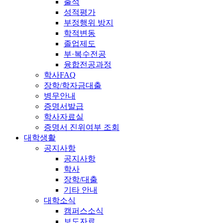
출석
성적평가
부정행위 방지
학적변동
졸업제도
부·복수전공
융합전공과정
학사FAQ
장학/학자금대출
병무안내
증명서발급
학사자료실
증명서 진위여부 조회
대학생활
공지사항
공지사항
학사
장학/대출
기타 안내
대학소식
캠퍼스소식
보도자료