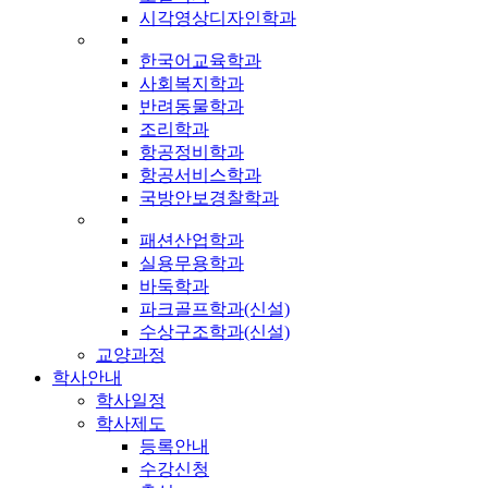
시각영상디자인학과
한국어교육학과
사회복지학과
반려동물학과
조리학과
항공정비학과
항공서비스학과
국방안보경찰학과
패션산업학과
실용무용학과
바둑학과
파크골프학과(신설)
수상구조학과(신설)
교양과정
학사안내
학사일정
학사제도
등록안내
수강신청