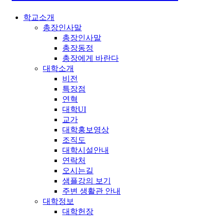
학교소개
총장인사말
총장인사말
총장동정
총장에게 바란다
대학소개
비전
특장점
연혁
대학UI
교가
대학홍보영상
조직도
대학시설안내
연락처
오시는길
샘플강의 보기
주변 생활관 안내
대학정보
대학헌장